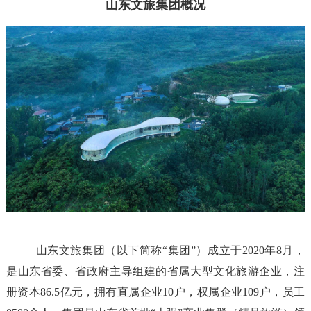
山东文旅集团概况
山东文旅集团（以下简称
“
集团
”
）成立于
2020
年
8
月，
是山东省委、省政府主导组建的省属大型文化旅游企业，注
册资本
86.5
亿元，拥有
直属企业
10
户，
权属企业
109
户，
员工