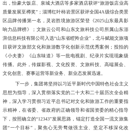
出，怡豪大饭店、泉城大酒店等多家酒店获评
“
旅游饭店业高
质量发展至樽奖
”
；淄博红叶柿岩景区获评全国
4A
级综合类景
区品牌传播第一名，
灵岩胜境旅游区
荣登《
2025
山东最具影
响力品牌榜》；文旅云公司和山东文旅科技公司所属山东澎
湃信息科技有限公司入选
“
山东省瞪羚企业
”
，北斗赋能文旅项
目获评文旅部文化和旅游数字化创新示范优秀案例；投拍的
《小夫妻》《山东味道》等一批电视剧、纪录片实现现象级
传播。此外，传媒影视、文化投资、文旅科技、高端展会、
文化创意、赛事运营等新业务、新业态发展迅速。
下一步，集团将坚持以习近平新时代中国特色社会主义
思想为指导，深入贯彻落实党的二十大和二十届历次全会精
神
，
深入学习贯彻习近平总书记对文化和旅游工作的重要指
示精神，在省委、省政府的正确领导和省国资委的精心指导
下，按照确立的
“12343”
发展思路，锚定打造全国一流文旅集
团
“
一个目标
”
，聚焦心无旁骛做强主业、坚定不移深化改