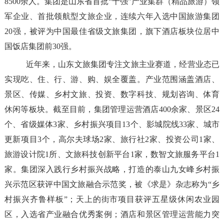
8500
余人。集团是山东省首批
“
十强
”
产业集群（精品旅游）领
军企业、首批领航型文旅企业，连续
六
年入选中国旅游集团
20
强，被评为中国最佳省级文旅集团，旗下酒店板块位居中
国饭店集团前
30
强。
近年来，山东文旅集团专注文旅主业赛道，经营业态已
实现吃、住、行、游、购、娱全覆盖。产业范围涵盖酒店、
景区、传媒、乡村文旅、投资、数字科技、规划咨询、体育
休闲等板块。截至目前，集团管理运营酒店
400
余家、景区
2
4
个
、省级媒体
3
家、乡村振兴项目
13
个、影城院线
33
家、
城市
更新项目
3
个，
高尔夫球场
2家
、旅行社
2
家、投资公司
1
家、
旅游设计院
1
所
、文旅科技创新平台
1
家，数智文旅服务平台
1
家
。集团深入践行乡村振兴战略，打造的泰山九女峰乡村振
兴示范区获评中国文旅融合示范奖，被《求是》杂志称为
“
乡
村振兴齐鲁样板
”
；天上的街市项目获评五星级休闲农业园
区，入选省产业融合优秀案例；酒店和景区管理运营能力突