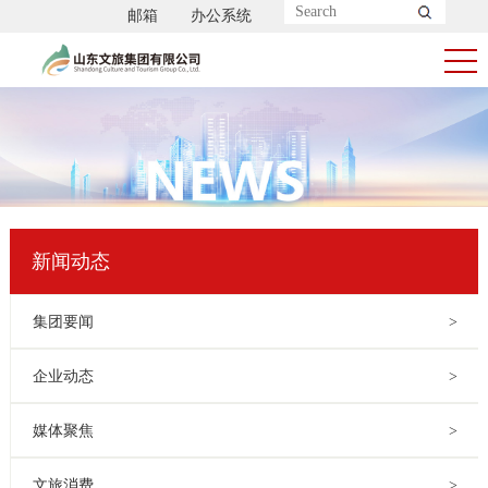
邮箱
办公系统
新闻动态
集团要闻
>
企业动态
>
媒体聚焦
>
文旅消费
>