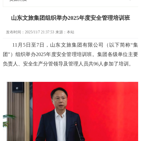
山东文旅集团组织举办2025年度安全管理培训班
发布时间：2025/11/7 21:37:53
来源：本站
11月5日至7日，山东文旅集团有限公司（以下简称“集
团”）组织举办2025年度安全管理培训班。集团各级单位主要
负责人、安全生产分管领导及管理人员共96人参加了培训。