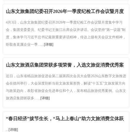
山东文旅集团纪委召开2026年一季度纪检工作会议暨月度
集中学习会
4月3日，山东文旅集团纪委召开2026年一季度纪检工作会议暨月度集中学习
会，集团党委委员、纪委书记王振江出席会议并讲话。会议坚持“第一议题”制
度，集体学习习近平总书记最新重要讲话精神，传达上级有关会议文件精神，
听取各直属企业一季…...
[详细]
山东文旅酒店集团荣获多项荣誉，入选文旅促消费优秀案
例
近日，山东省精品旅游促进会第二届第四次会员大会暨2026山东数字文旅推进
会在德州举行，大会深度剖析当前文旅发展形势，解读“十五五”文旅发展方向
与政策趋向，表彰省旅促会先进单位和个人，发布精品旅游优秀案例。山东文
旅酒店集团斩获多…...
[详细]
“春日经济”拔节生长，“马上上春山”助力文旅消费立体跃
迁
...
[详细]