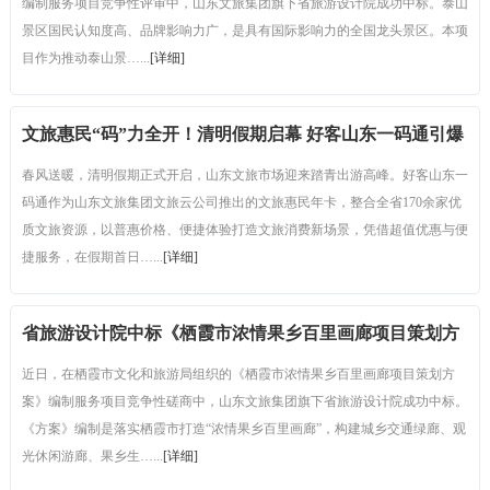
编制服务项目竞争性评审中，山东文旅集团旗下省旅游设计院成功中标。泰山
景区国民认知度高、品牌影响力广，是具有国际影响力的全国龙头景区。本项
目作为推动泰山景…...
[详细]
文旅惠民“码”力全开！清明假期启幕 好客山东一码通引爆
春日消费潮
春风送暖，清明假期正式开启，山东文旅市场迎来踏青出游高峰。好客山东一
码通作为山东文旅集团文旅云公司推出的文旅惠民年卡，整合全省170余家优
质文旅资源，以普惠价格、便捷体验打造文旅消费新场景，凭借超值优惠与便
捷服务，在假期首日…...
[详细]
省旅游设计院中标《栖霞市浓情果乡百里画廊项目策划方
案》编制服务项目
近日，在栖霞市文化和旅游局组织的《栖霞市浓情果乡百里画廊项目策划方
案》编制服务项目竞争性磋商中，山东文旅集团旗下省旅游设计院成功中标。
《方案》编制是落实栖霞市打造“浓情果乡百里画廊”，构建城乡交通绿廊、观
光休闲游廊、果乡生…...
[详细]