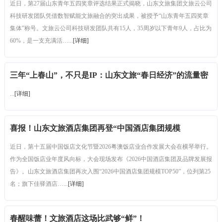
近日，第27届山东青年五四奖章评选结果正式揭晓，山东文旅集团文旅云公司
科技研发团队凭借数智赋能文旅融合的突出成果，被授予“山东青年五四奖章
集体”称号。文旅云公司科技研发团队共有15人，35周岁以下青年9人，占比为
60%，是一支充满活…...
[详细]
三年“上春山”，不只是IP：山东文旅“春日经济”的流量密
码与长红探索
...
[详细]
喜报！山东文旅酒店集团再登“中国酒店集团规模
TOP50”榜单
近日，第十五届中国饭店文化节暨2026粤澳饭店业合作发展大会在横琴举行。
作为全国饭店业年度风向标，大会现场发布《2026中国酒店集团及品牌发展报
告》。山东文旅酒店集团再次入围“2026中国酒店集团规模TOP50”，位列第25
名；旗下佳驿酒店…...
[详细]
春醒味蕾！文旅酒店这场比武够“鲜”！