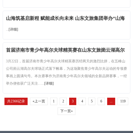
山海筑基启新程 赋能成长向未来 山东文旅集团举办“山海
工程”启航培训班
...
[详细]
首届济南市青少年高尔夫球精英赛在山东文旅崮云湖高尔
夫俱乐部圆满落幕
3月22日，首届济南市青少年高尔夫球精英赛历经两天的激烈比拼，在五峰山
公司崮云湖高尔夫球场正式落下帷幕，为这场聚焦青少年高尔夫运动的专项赛
事画上圆满句号。本次赛事作为济南青少年高尔夫领域的全新品牌赛事，一经
举办便收获广泛关注…...
[详细]
共2366记录
«上一页
1
2
3
4
5
6
...
119
下一页»