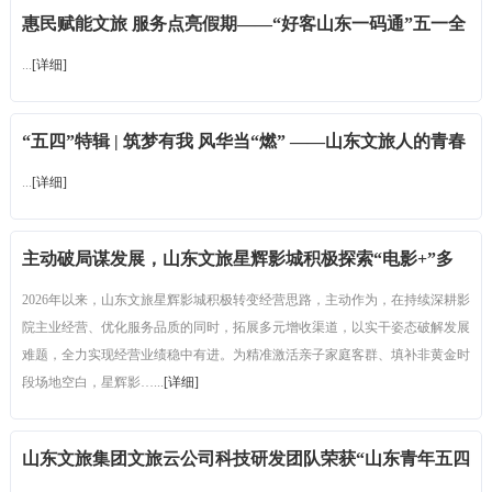
惠民赋能文旅 服务点亮假期——“好客山东一码通”五一全
线飘红
...
[详细]
“五四”特辑 | 筑梦有我 风华当“燃” ——山东文旅人的青春
答案
...
[详细]
主动破局谋发展，山东文旅星辉影城积极探索“电影+”多
元经营新模式
2026年以来，山东文旅星辉影城积极转变经营思路，主动作为，在持续深耕影
院主业经营、优化服务品质的同时，拓展多元增收渠道，以实干姿态破解发展
难题，全力实现经营业绩稳中有进。为精准激活亲子家庭客群、填补非黄金时
段场地空白，星辉影…...
[详细]
山东文旅集团文旅云公司科技研发团队荣获“山东青年五四
奖章集体”